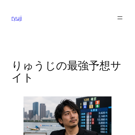
内
容
ryuji
を
ス
キ
ッ
プ
りゅうじの最強予想サ
イト